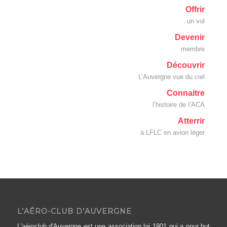
Offrir
un vol
Devenir
membre
Découvrir
L’Auvergne vue du ciel
Connaitre
l’histoire de l’ACA
Atterrir
à LFLC en avion léger
L’AÉRO-CLUB D’AUVERGNE
L'aéroclub d'Auvergne est une association loi 1901 qui a pour but