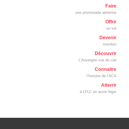
Faire
une promenade aérienne
Offrir
un vol
Devenir
membre
Découvrir
L’Auvergne vue du ciel
Connaitre
l’histoire de l’ACA
Atterrir
à LFLC en avion léger