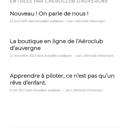
ENTRÉES PAR L'AÉROCLUB D'AUVERGNE
Nouveau ! On parle de nous !
/
15 avril 2025
dans
Actualités publiques
par
L'Aéroclub d'Auvergne
La boutique en ligne de l’Aéroclub
d’auvergne
/
13 novembre 2023
dans
Actualités publiques
par
L'Aéroclub d'Auvergne
Apprendre à piloter, ce n’est pas qu’un
rêve d’enfant.
/
6 mai 2022
dans
Actualités publiques
par
L'Aéroclub d'Auvergne