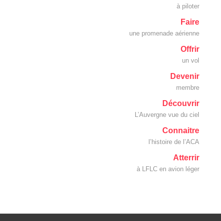
à piloter
Faire
une promenade aérienne
Offrir
un vol
Devenir
membre
Découvrir
L’Auvergne vue du ciel
Connaitre
l’histoire de l’ACA
Atterrir
à LFLC en avion léger