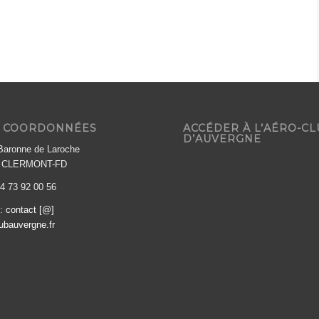
 COORDONNÉES
ACCÉDER À L’AÉRO-C
D’AUVERGNE
 Baronne de Laroche
0 CLERMONT-FD
04 73 92 00 56
l:
contact [@]
ubauvergne.fr