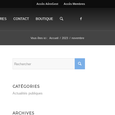
Accès AéroGest
Accès Membres
IRES
CONTACT
BOUTIQUE
Vous êtes ici :
Accueil
/
2023
/
novembre
CATÉGORIES
Actualités publiques
ARCHIVES